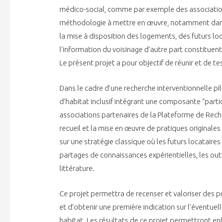
médico-social, comme par exemple des associations,
méthodologie à mettre en œuvre, notamment dans l
la mise à disposition des logements, des futurs loc
l’information du voisinage d’autre part constituent
Le présent projet a pour objectif de réunir et de t
Dans le cadre d’une recherche interventionnelle pi
d’habitat inclusif intégrant une composante “partic
associations partenaires de la Plateforme de Rech
recueil et la mise en œuvre de pratiques originales
sur une stratégie classique où les futurs locataire
partages de connaissances expérientielles, les outi
littérature.
Ce projet permettra de recenser et valoriser des prat
et d’obtenir une première indication sur l’éventue
habitat. Les résultats de ce projet permettront enf