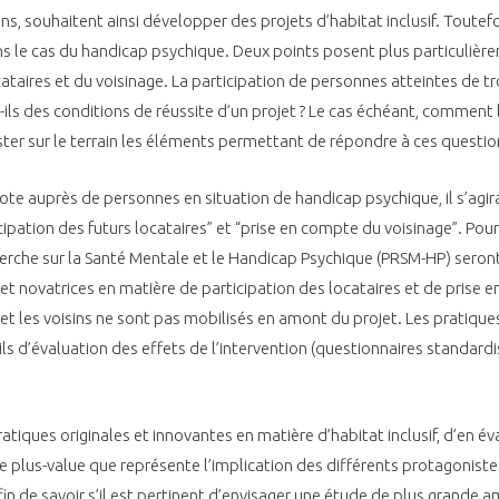
 souhaitent ainsi développer des projets d’habitat inclusif. Toutefo
e cas du handicap psychique. Deux points posent plus particulièrem
ataires et du voisinage. La participation de personnes atteintes de t
-ils des conditions de réussite d’un projet ? Le cas échéant, comment 
ester sur le terrain les éléments permettant de répondre à ces questio
lote auprès de personnes en situation de handicap psychique, il s’ag
ipation des futurs locataires” et “prise en compte du voisinage”. Pour
erche sur la Santé Mentale et le Handicap Psychique (PRSM-HP) seront
 et novatrices en matière de participation des locataires et de prise 
s et les voisins ne sont pas mobilisés en amont du projet. Les pratique
ls d’évaluation des effets de l’intervention (questionnaires standard
iques originales et innovantes en matière d’habitat inclusif, d’en évalue
lle plus-value que représente l’implication des différents protagonist
in de savoir s’il est pertinent d’envisager une étude de plus grande am