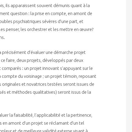
is, ils apparaissent souvent démunis quant à la
ent question : la prise en compte, en amont de
roubles psychiatriques sévères d’une part, et
les penser, les orchestrer et les mettre en œuvre?
ns.
ira précisément d’évaluer une démarche projet
 ce faire, deux projets, développés par deux
 comparés : un projet innovant s’appuyant sur le
en compte du voisinage ; un projet témoin, reposant
s originales et novatrices testées seront issues de
isés et méthodes qualitatives) seront issus de la
r la faisabilité, l’applicabilité et la pertinence,
es en amont d’un projet se réclamant d’un tel
pleur et de meilleure validité externe visant à